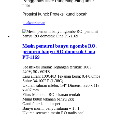
Panggantos filter: Pangeling-eling umur
filter
Proteksi kunci: Proteksi kunci bocah
pitakon
rincian
Mesin pemurni banyu ngombe RO,
pemurni banyu RO domestik Cina
PT-1169
Spesifikasi umum: Tegangan terukur: 100 /
240V, 50 / 60HZ
Laju aliran: 100GPD Tekanan kerja: 0.4-0.6mpa
Suhu: 34-100” F (1-38C)
Ukuran saluran mlebu: 1/4″ Dimensi: 320 x 118
x 407 mm
Fitur: Membran RO tekanan rendah
Mung butuh tekanan banyu 2kg
Ganti filter kanthi cepet
Banyu murni: banyu saluran = 1 : 1
Ukuran setengah mesin RO tradisional