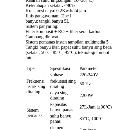
Kisaran suhu lingkungan: 10~38(°C)
Kelembapan sekitar: ≤90%
Konsumsi daya: 0.2Kw.h/24 jam
Jinis pangayoman: Tipe I
banyu: tangki banyu 5L
Sistem panyaring:
Filter komposit + RO + filter serat karbon
Gampang dirawat
Sistem pemanas instan tampilan multimedia 5
Tangki banyu liter, papat suhu banyu sing beda
(sekitar, 50°C, 85°C, 95°C), teknologi tombol
tutul
Tipe
Spesifikasi
Parameter
voltase
220-240V
Frekuensi
frekuensi sing
50 Hz
listrik sing
dirating
dirating
daya sing
2200W
dirating
kapasitas
27L/Jam (≥90°C)
banyu panas
Sistem
pemanas
suhu banyu
85°C, 100°C
panas
elemen