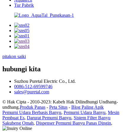
Tur Pabrik
pitakon saiki
hubungi kita
Suzhou Puretal Electric Co., Ltd.
0086-512-69599746
sales@puretal.com
© Hak Cipta - 2010-2023: Kabeh Hak Dilindhungi Undhang-
undhang.
Produk Panas
-
Peta Situs
-
Blog Paling Apik
Pemurni Udara Berbasis Banyu
,
Pemurni Udara Banyu
,
Mesin
Pembuat Es
,
Darurat Pemurni Banyu
,
Sistem Filter Banyu
Sakubeng Omah
,
Dispenser Pemurni Banyu Panas Dingin
,