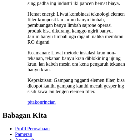
sing padha ing industri iki pancen hemat biaya.
Hemat energi: Liwat kombinasi teknologi elemen
filter komposit lan jarum banyu limbah,
pembuangan banyu limbah sajrone operasi
produk bisa dikurangi kanggo ngirit banyu.
Jarum banyu limbah uga diganti nalika membran
RO diganti.
Keamanan: Liwat metode instalasi kran non-
tekanan, tekanan banyu kran diblokir ing ujung
kran, lan kabeh mesin ora kena pengaruh tekanan
banyu kran.
Kepraktisan: Gampang ngganti elemen filter, bisa
dicopot kanthi gampang kanthi mecah gesper ing
sisih kiwa lan tengen elemen filter.
pitakon
rincian
Babagan Kita
Profil Perusahaan
Pameran
Aquatech