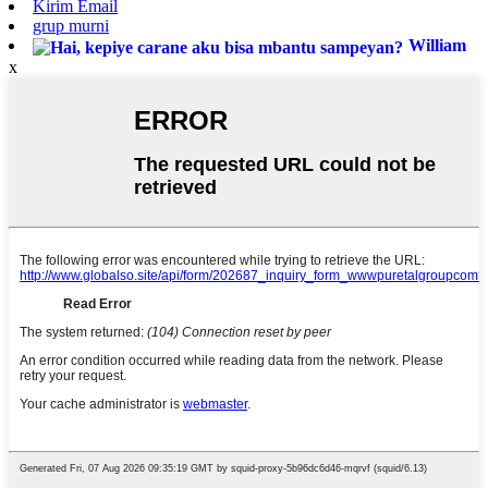
Kirim Email
grup murni
William
x