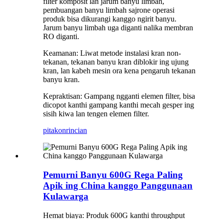
filter komposit lan jarum banyu limbah,
pembuangan banyu limbah sajrone operasi
produk bisa dikurangi kanggo ngirit banyu.
Jarum banyu limbah uga diganti nalika membran
RO diganti.
Keamanan: Liwat metode instalasi kran non-
tekanan, tekanan banyu kran diblokir ing ujung
kran, lan kabeh mesin ora kena pengaruh tekanan
banyu kran.
Kepraktisan: Gampang ngganti elemen filter, bisa
dicopot kanthi gampang kanthi mecah gesper ing
sisih kiwa lan tengen elemen filter.
pitakon
rincian
Pemurni Banyu 600G Rega Paling
Apik ing China kanggo Panggunaan
Kulawarga
Hemat biaya: Produk 600G kanthi throughput