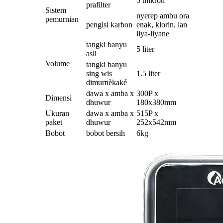
5 mikron
prafilter
Sistem
nyerep ambu ora
pemurnian
pengisi karbon
enak, klorin, lan
liya-liyane
tangki banyu
5 liter
asli
Volume
tangki banyu
sing wis
1.5 liter
dimurnèkaké
dawa x amba x
300P x
Dimensi
dhuwur
180x380mm
Ukuran
dawa x amba x
515P x
paket
dhuwur
252x542mm
Bobot
bobot bersih
6kg