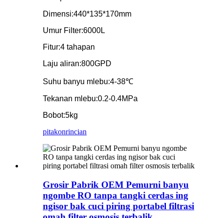
Dimensi:
440*135*170mm
Umur Filter:
6000L
Fitur:
4 tahapan
Laju aliran:
800GPD
Suhu banyu mlebu:
4-38℃
Tekanan mlebu:
0.2-0.4MPa
Bobot:
5kg
pitakon
rincian
Grosir Pabrik OEM Pemurni banyu
ngombe RO tanpa tangki cerdas ing
ngisor bak cuci piring portabel filtrasi
omah filter osmosis terbalik