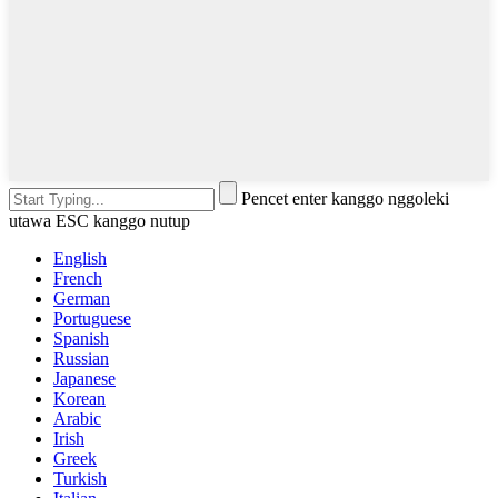
Pencet enter kanggo nggoleki
utawa ESC kanggo nutup
English
French
German
Portuguese
Spanish
Russian
Japanese
Korean
Arabic
Irish
Greek
Turkish