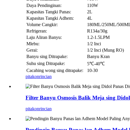
Daya Pendinginan:
110W
Kapasitas Tangki Panas:
2L
Kapasitas Tangki Adhem:
4L
Volume Cangkir:
180ML/250ML/500M
Refrigeran:
R134a/30g
Laju Aliran Banyu:
1.2-1.5LPM
Mlebu:
1/2 Inci
Gerai:
1/2 Inci (Mung RO)
Banyu sing Ditrapake:
Banyu Kran
Suhu sing Ditrapake:
5℃-40℃
Cacahing wong sing ditrapake:
10-30
pitakon
rincian
Filter Banyu Osmosis Balik Meja sing Dido
pitakon
rincian
Pendingin Banyu Panas lan Adhem Model P