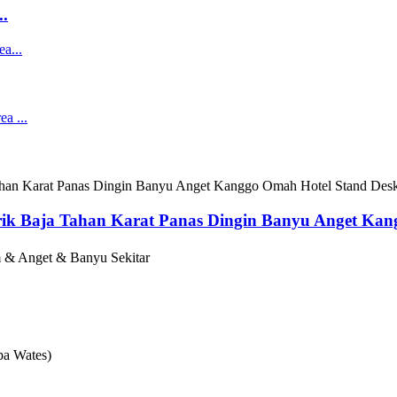
..
strik Baja Tahan Karat Panas Dingin Banyu Anget Ka
& Anget & Banyu Sekitar
a Wates)