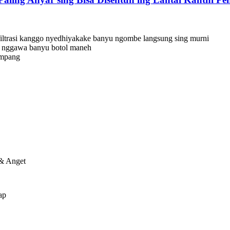
afiltrasi kanggo nyedhiyakake banyu ngombe langsung sing murni
n nggawa banyu botol maneh
ampang
& Anget
ap