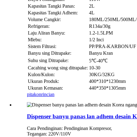
Kapasitas Tangki Panas:
2L
Kapasitas Tangki Adhem:
4L
Volume Cangkir:
180ML/250ML/500ML
Refrigeran:
R134a/30g
Laju Aliran Banyu:
1.2-1.5LPM
Mlebu:
1/2 Inci
Sistem Filtrasi:
PP/PRA-KARBON/UF
Banyu sing Ditrapake:
Banyu Kran
Suhu sing Ditrapake:
5℃-40℃
Cacahing wong sing ditrapake:
10-30
Kulon/Kulon:
30KG/32KG
Ukuran Produk:
400*310*1230mm
Ukuran Kemasan:
440*350*1305mm
pitakon
rincian
Dispenser banyu panas lan adhem desain K
Cara Pendinginan: Pendinginan Kompresor,
Tegangan: 220V/110V