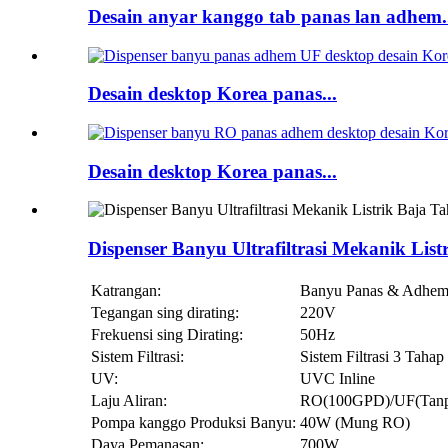
Desain anyar kanggo tab panas lan adhem.
Desain desktop Korea panas...
Desain desktop Korea panas...
Dispenser Banyu Ultrafiltrasi Mekanik Li
Katrangan:
Banyu Panas & Adhem 
Tegangan sing dirating:
220V
Frekuensi sing Dirating:
50Hz
Sistem Filtrasi:
Sistem Filtrasi 3 Tahap
UV:
UVC Inline
Laju Aliran:
RO(100GPD)/UF(Tanp
Pompa kanggo Produksi Banyu:
40W (Mung RO)
Daya Pemanasan:
700W