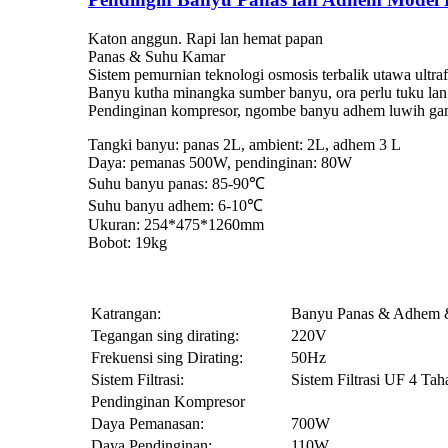
Katon anggun. Rapi lan hemat papan
Panas & Suhu Kamar
Sistem pemurnian teknologi osmosis terbalik utawa ultr
Banyu kutha minangka sumber banyu, ora perlu tuku la
Pendinginan kompresor, ngombe banyu adhem luwih g
Tangki banyu: panas 2L, ambient: 2L, adhem 3 L
Daya: pemanas 500W, pendinginan: 80W
Suhu banyu panas: 85-90℃
Suhu banyu adhem: 6-10℃
Ukuran: 254*475*1260mm
Bobot: 19kg
Katrangan:
Banyu Panas & Adhem 
Tegangan sing dirating:
220V
Frekuensi sing Dirating:
50Hz
Sistem Filtrasi:
Sistem Filtrasi UF 4 Tah
Pendinginan Kompresor
Daya Pemanasan:
700W
Daya Pendinginan:
110W