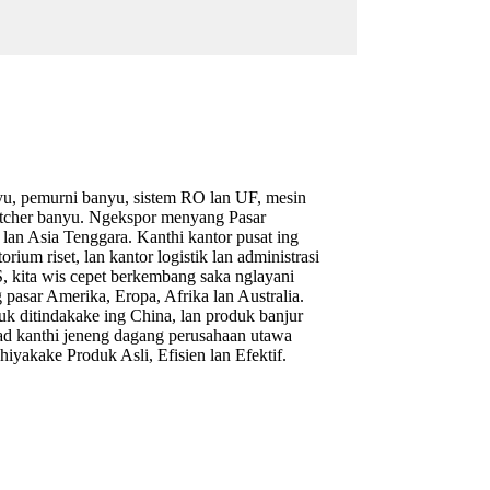
yu, pemurni banyu, sistem RO lan UF, mesin
pitcher banyu. Ngekspor menyang Pasar
lan Asia Tenggara. Kanthi kantor pusat ing
rium riset, lan kantor logistik lan administrasi
S, kita wis cepet berkembang saka nglayani
pasar Amerika, Eropa, Afrika lan Australia.
k ditindakake ing China, lan produk banjur
ad kanthi jeneng dagang perusahaan utawa
kake Produk Asli, Efisien lan Efektif.