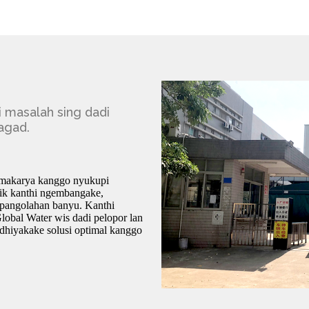
 masalah sing dadi
agad.
s makarya kanggo nyukupi
sik kanthi ngembangake,
 pangolahan banyu. Kanthi
lobal Water wis dadi pelopor lan
edhiyakake solusi optimal kanggo