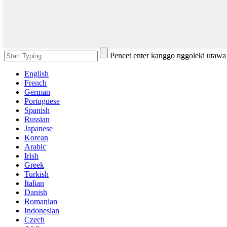
Pencet enter kanggo nggoleki utaw
English
French
German
Portuguese
Spanish
Russian
Japanese
Korean
Arabic
Irish
Greek
Turkish
Italian
Danish
Romanian
Indonesian
Czech