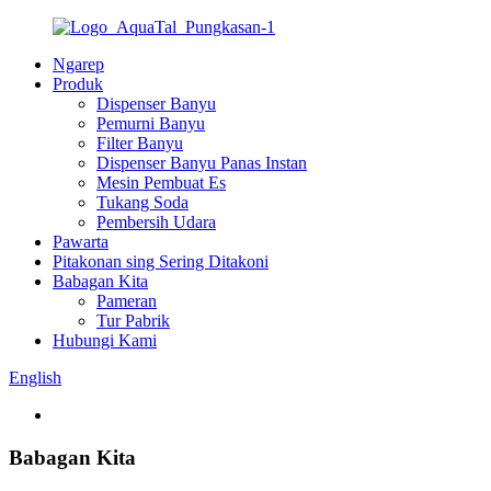
Ngarep
Produk
Dispenser Banyu
Pemurni Banyu
Filter Banyu
Dispenser Banyu Panas Instan
Mesin Pembuat Es
Tukang Soda
Pembersih Udara
Pawarta
Pitakonan sing Sering Ditakoni
Babagan Kita
Pameran
Tur Pabrik
Hubungi Kami
English
Babagan Kita