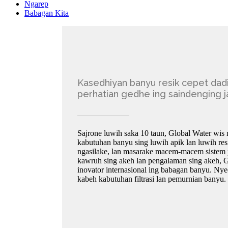
Ngarep
Babagan Kita
Kasedhiyan banyu resik cepet dadi
perhatian gedhe ing saindenging j
Sajrone luwih saka 10 taun, Global Water wi
kabutuhan banyu sing luwih apik lan luwih re
ngasilake, lan masarake macem-macem sistem
kawruh sing akeh lan pengalaman sing akeh, G
inovator internasional ing babagan banyu. Ny
kabeh kabutuhan filtrasi lan pemurnian banyu.