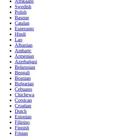
Afrikaans
Swedish
Polish
Basque
Catalan
Esperanto
Hindi
Lao
Albanian
Amharic
Armenian
Azerbaijani
Belarusian
Bengali
Bosnian
Bulgarian
Cebuano
Chichewa
Corsican
Croatian
Dutch
Estonian
Filipino
Finnish
Frisian