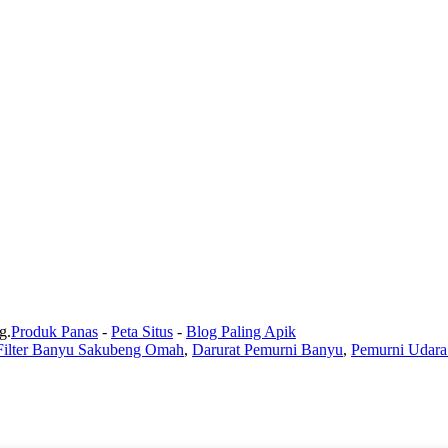
g.
Produk Panas
-
Peta Situs
-
Blog Paling Apik
Filter Banyu Sakubeng Omah
,
Darurat Pemurni Banyu
,
Pemurni Udara