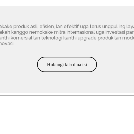
akake produk asli, efisien, lan efektif uga terus unggul ing 
al akeh kanggo nemokake mitra internasional uga investasi p
thi komersial lan teknologi kanthi upgrade produk lan model an
ovasi.
Hubungi kita dina iki