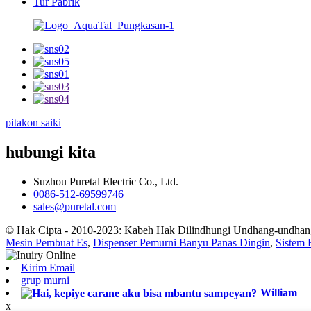
Tur Pabrik
pitakon saiki
hubungi kita
Suzhou Puretal Electric Co., Ltd.
0086-512-69599746
sales@puretal.com
© Hak Cipta - 2010-2023: Kabeh Hak Dilindhungi Undhang-undhan
Mesin Pembuat Es
,
Dispenser Pemurni Banyu Panas Dingin
,
Sistem 
Kirim Email
grup murni
William
x